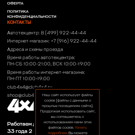
ОФЕРТА
ПОЛИТИКА
КОНФИДЕНЦИАЛЬНОСТИ
КОНТАКТЫ
Автотехцентр:
8 (499) 922-44-44
Интернет-магазин:
+7 (916) 922-44-44
Адреса и схемы проезда
Время работы автотехцентра:
ПН-СБ 10:00-21:00, ВСК 10:00-19:00
Время работы интернет-магазина:
ПН-ПТ 10:00-19:00
club4x4@club4x4.ru
shop@club4x4.ru
Наш сайт использует файлы
cookie (файлы с данными о
прошлых посещениях сайта).
Продолжая использовать сайт,
вы соглашаетесь с
использованием нами этих
Работаем для вас:
файлов cookie.
Узнать
33 года 2 месяца 25 дней
подробнее
. Вы можете