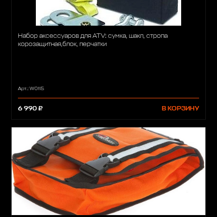
Набор аксессуаров для ATV: сумка, шакл, стропа
корозащитная,блок, перчатки
Арт.: W0115
6 990 ₽
В КОРЗИНУ