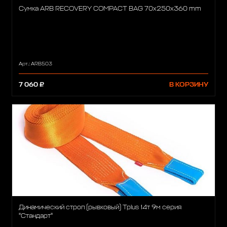
Сумка ARB RECOVERY COMPACT BAG 70x250x360 mm
Арт.: ARB503
7 060 ₽
В КОРЗИНУ
Динамический строп (рывковый) Tplus 14т 9м серия
"Стандарт"