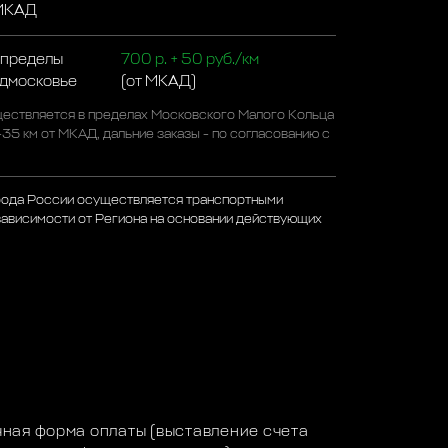
 МКАД
 пределы
700 р. + 50 руб./км
одмосковье
(от МКАД)
ествляется в пределах Московского Малого Кольца
-35 км от МКАД, дальние заказы - по согласованию с
рода России осуществляется транспортными
зависимости от Региона на основании действующих
а
ная форма оплаты (выставление счета