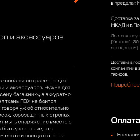
в пределах
Доставка за
МКАД и в П
оп и аксессуаров
Доставка осущ
("бетонка"- 30
менеджером)
Доставка в го
компаниями в 
тарифов.
максимального размера для
Подробнее
 и аксессуаров. Нужна для
всему багажнику, а аккуратно
ая ткань ПВХ не боится
е говоря уж об относительно
осах, корозащитных стропах
Оплат
ит мыть снаряжение вместе с
 быть уверенным, что
Безналич
 месте и всегда готово к