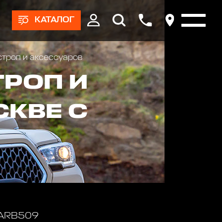
КАТАЛОГ
троп и аксессуаров
ТРОП И
СКВЕ С
 ARB509