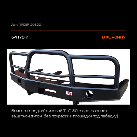
Арт.: RIFDEF-20300
34 170 ₽
В КОРЗИНУ
Бампер передний силовой TLС 80 с доп. фарами и
защитной дугой (без покраски и площадки под лебёдку)