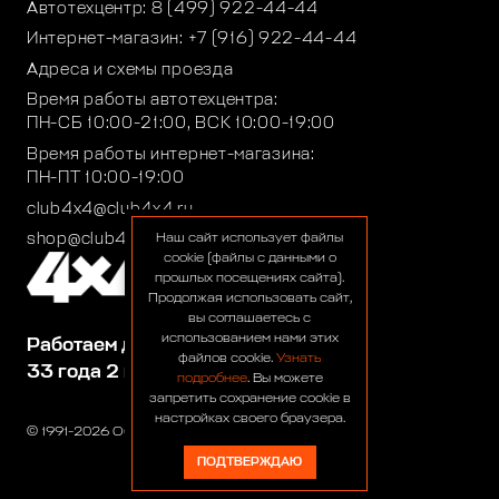
Автотехцентр:
8 (499) 922-44-44
Интернет-магазин:
+7 (916) 922-44-44
Адреса и схемы проезда
Время работы автотехцентра:
ПН-СБ 10:00-21:00, ВСК 10:00-19:00
Время работы интернет-магазина:
ПН-ПТ 10:00-19:00
club4x4@club4x4.ru
shop@club4x4.ru
Наш сайт использует файлы
cookie (файлы с данными о
прошлых посещениях сайта).
Продолжая использовать сайт,
вы соглашаетесь с
использованием нами этих
Работаем для вас:
файлов cookie.
Узнать
33 года 2 месяца 22 дня
подробнее
. Вы можете
запретить сохранение cookie в
настройках своего браузера.
© 1991-2026 ООО «Сервис 4х4»
ПОДТВЕРЖДАЮ