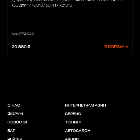
Дефлектор багажника 17921020 ARB BASE Rack PRADO
150 для 1770010/30 и 17921010
Арт.: 17921020
20 880 ₽
В КОРЗИНУ
О НАС
ИНТЕРНЕТ-МАГАЗИН
ФОРУМ
СЕРВИС
НОВОСТИ
ТЮНИНГ
БАР
АВТОСАЛОН
РЕЙДЫ
АКЦИИ