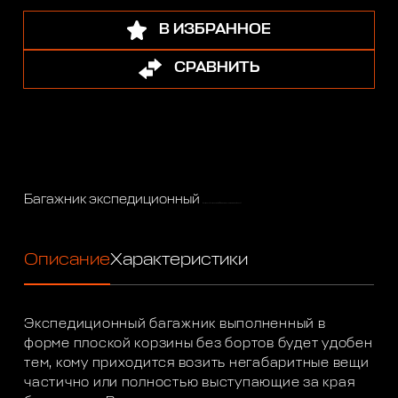
В ИЗБРАННОЕ
СРАВНИТЬ
Багажник экспедиционный
(платформа без крепежа) РИФ 1200x1400 мм пикапы, Нива (4 опор.)
Описание
Характеристики
Экспедиционный багажник выполненный в
форме плоской корзины без бортов будет удобен
тем, кому приходится возить негабаритные вещи
частично или полностью выступающие за края