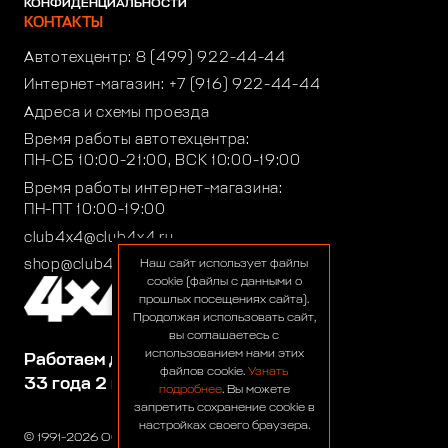
КОНФИДЕНЦИАЛЬНОСТИ
КОНТАКТЫ
Автотехцентр:
8 (499) 922-44-44
Интернет-магазин:
+7 (916) 922-44-44
Адреса и схемы проезда
Время работы автотехцентра:
ПН-СБ 10:00-21:00, ВСК 10:00-19:00
Время работы интернет-магазина:
ПН-ПТ 10:00-19:00
club4x4@club4x4.ru
shop@club4x4.ru
Наш сайт использует файлы
cookie (файлы с данными о
прошлых посещениях сайта).
Продолжая использовать сайт,
вы соглашаетесь с
использованием нами этих
Работаем для вас:
файлов cookie.
Узнать
33 года 2 месяца 25 дней
подробнее
. Вы можете
запретить сохранение cookie в
настройках своего браузера.
© 1991-2026 ООО «Сервис 4х4»