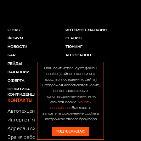
О НАС
ИНТЕРНЕТ-МАГАЗИН
ФОРУМ
СЕРВИС
НОВОСТИ
ТЮНИНГ
БАР
АВТОСАЛОН
РЕЙДЫ
АКЦИИ
Наш сайт использует файлы
ВАКАНСИИ
ПАРТНЕРЫ
cookie (файлы с данными о
прошлых посещениях сайта).
ОФЕРТА
Продолжая использовать сайт,
ПОЛИТИКА
вы соглашаетесь с
КОНФИДЕНЦИАЛЬНОСТИ
использованием нами этих
КОНТАКТЫ
файлов cookie.
Узнать
подробнее
. Вы можете
Автотехцентр:
8 (499) 922-44-44
запретить сохранение cookie в
настройках своего браузера.
Интернет-магазин:
+7 (916) 922-44-44
Адреса и схемы проезда
ПОДТВЕРЖДАЮ
Время работы автотехцентра: