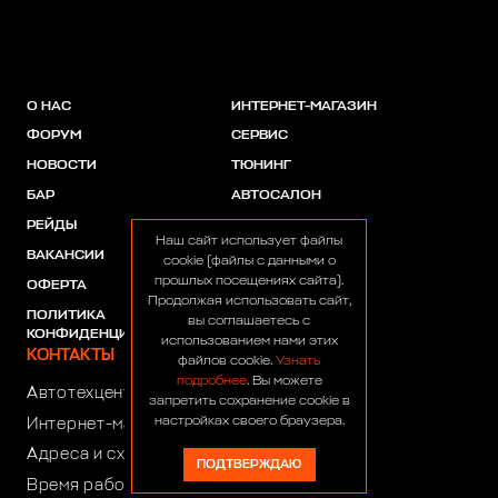
О НАС
ИНТЕРНЕТ-МАГАЗИН
ФОРУМ
СЕРВИС
НОВОСТИ
ТЮНИНГ
БАР
АВТОСАЛОН
РЕЙДЫ
АКЦИИ
Наш сайт использует файлы
ВАКАНСИИ
ПАРТНЕРЫ
cookie (файлы с данными о
прошлых посещениях сайта).
ОФЕРТА
Продолжая использовать сайт,
ПОЛИТИКА
вы соглашаетесь с
КОНФИДЕНЦИАЛЬНОСТИ
использованием нами этих
КОНТАКТЫ
файлов cookie.
Узнать
подробнее
. Вы можете
Автотехцентр:
8 (499) 922-44-44
запретить сохранение cookie в
настройках своего браузера.
Интернет-магазин:
+7 (916) 922-44-44
Адреса и схемы проезда
ПОДТВЕРЖДАЮ
Время работы автотехцентра: