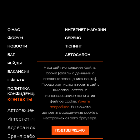
О НАС
ИНТЕРНЕТ-МАГАЗИН
ФОРУМ
СЕРВИС
НОВОСТИ
ТЮНИНГ
БАР
АВТОСАЛОН
РЕЙДЫ
АКЦИИ
Наш сайт использует файлы
ВАКАНСИИ
ПАРТНЕРЫ
cookie (файлы с данными о
прошлых посещениях сайта).
ОФЕРТА
Продолжая использовать сайт,
ПОЛИТИКА
вы соглашаетесь с
КОНФИДЕНЦИАЛЬНОСТИ
использованием нами этих
КОНТАКТЫ
файлов cookie.
Узнать
подробнее
. Вы можете
Автотехцентр:
8 (499) 922-44-44
запретить сохранение cookie в
настройках своего браузера.
Интернет-магазин:
+7 (916) 922-44-44
Адреса и схемы проезда
ПОДТВЕРЖДАЮ
Время работы автотехцентра: