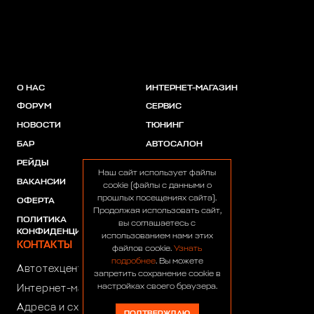
О НАС
ИНТЕРНЕТ-МАГАЗИН
ФОРУМ
СЕРВИС
НОВОСТИ
ТЮНИНГ
БАР
АВТОСАЛОН
РЕЙДЫ
АКЦИИ
Наш сайт использует файлы
ВАКАНСИИ
ПАРТНЕРЫ
cookie (файлы с данными о
прошлых посещениях сайта).
ОФЕРТА
Продолжая использовать сайт,
ПОЛИТИКА
вы соглашаетесь с
КОНФИДЕНЦИАЛЬНОСТИ
использованием нами этих
КОНТАКТЫ
файлов cookie.
Узнать
подробнее
. Вы можете
Автотехцентр:
8 (499) 922-44-44
запретить сохранение cookie в
настройках своего браузера.
Интернет-магазин:
+7 (916) 922-44-44
Адреса и схемы проезда
ПОДТВЕРЖДАЮ