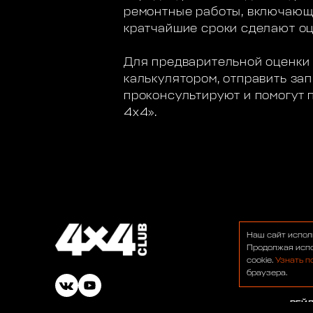
ремонтные работы, включающи
кратчайшие сроки сделают оц
Для предварительной оценки 
калькулятором, отправить з
проконсультируют и помогут 
4х4».
О НА
Наш сайт испол
ФОР
Продолжая испо
cookie.
Узнать п
НОВ
браузера.
БАР
РЕЙ