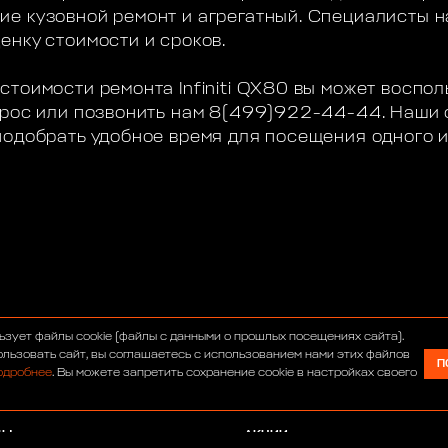
е кузовной ремонт и агрегатный. Специалисты н
енку стоимости и сроков.
стоимости ремонта Infiniti QX80 вы может воспо
апрос или позвонить нам 8(499)922-44-44. Наши
подобрать удобное время для посещения одного 
С
ИНТЕРНЕТ-МАГАЗИН
ьзует файлы cookie (файлы с данными о прошлых посещениях сайта).
УМ
СЕРВИС
льзовать сайт, вы соглашаетесь с использованием нами этих файлов
П
одробнее
. Вы можете запретить сохранение cookie в настройках своего
ОСТИ
ТЮНИНГ
АВТОСАЛОН
ДЫ
АКЦИИ