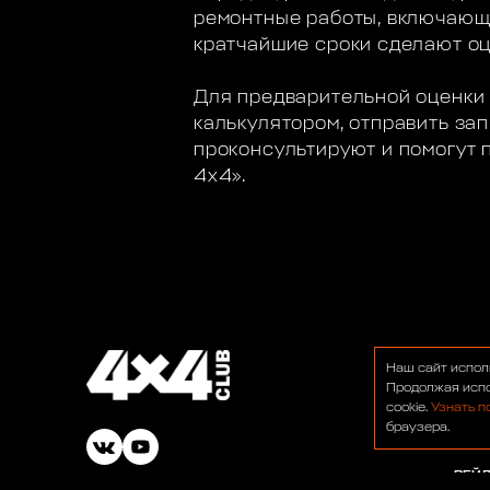
ремонтные работы, включающи
кратчайшие сроки сделают оц
Для предварительной оценки 
калькулятором, отправить з
проконсультируют и помогут 
4х4».
О НА
Наш сайт испол
ФОР
Продолжая испо
cookie.
Узнать п
НОВ
браузера.
БАР
РЕЙ