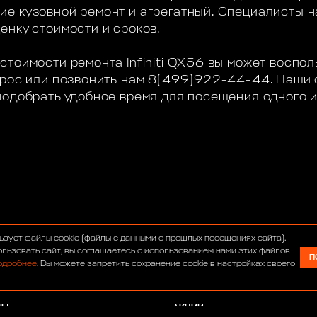
е кузовной ремонт и агрегатный. Специалисты н
енку стоимости и сроков.
стоимости ремонта Infiniti QX56 вы может воспо
апрос или позвонить нам 8(499)922-44-44. Наши
подобрать удобное время для посещения одного 
С
ИНТЕРНЕТ-МАГАЗИН
ьзует файлы cookie (файлы с данными о прошлых посещениях сайта).
УМ
СЕРВИС
льзовать сайт, вы соглашаетесь с использованием нами этих файлов
П
одробнее
. Вы можете запретить сохранение cookie в настройках своего
ОСТИ
ТЮНИНГ
АВТОСАЛОН
ДЫ
АКЦИИ