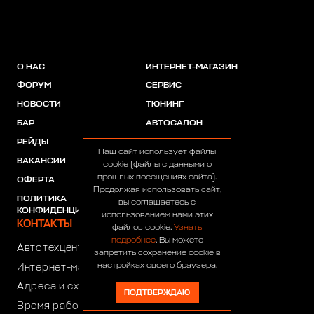
О НАС
ИНТЕРНЕТ-МАГАЗИН
ФОРУМ
СЕРВИС
НОВОСТИ
ТЮНИНГ
БАР
АВТОСАЛОН
РЕЙДЫ
АКЦИИ
Наш сайт использует файлы
ВАКАНСИИ
ПАРТНЕРЫ
cookie (файлы с данными о
прошлых посещениях сайта).
ОФЕРТА
Продолжая использовать сайт,
ПОЛИТИКА
вы соглашаетесь с
КОНФИДЕНЦИАЛЬНОСТИ
использованием нами этих
КОНТАКТЫ
файлов cookie.
Узнать
подробнее
. Вы можете
Автотехцентр:
8 (499) 922-44-44
запретить сохранение cookie в
настройках своего браузера.
Интернет-магазин:
+7 (916) 922-44-44
Адреса и схемы проезда
ПОДТВЕРЖДАЮ
Время работы автотехцентра: