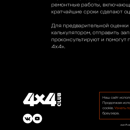
ремонтные работы, включающи
кратчайшие сроки сделают оц
Для предварительной оценки 
калькулятором, отправить з
проконсультируют и помогут 
4х4».
О НА
Наш сайт испол
ФОР
Продолжая испо
cookie.
Узнать п
НОВ
браузера.
БАР
РЕЙ