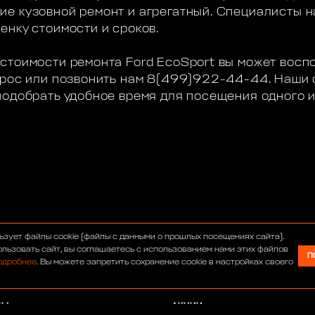
е кузовной ремонт и агрегатный. Специалисты н
енку стоимости и сроков.
стоимости ремонта Ford EcoSport вы может восп
апрос или позвонить нам 8(499)922-44-44. Наши
подобрать удобное время для посещения одного 
С
ИНТЕРНЕТ-МАГАЗИН
ьзует файлы cookie (файлы с данными о прошлых посещениях сайта).
УМ
СЕРВИС
льзовать сайт, вы соглашаетесь с использованием нами этих файлов
П
одробнее
. Вы можете запретить сохранение cookie в настройках своего
ОСТИ
ТЮНИНГ
АВТОСАЛОН
ДЫ
АКЦИИ