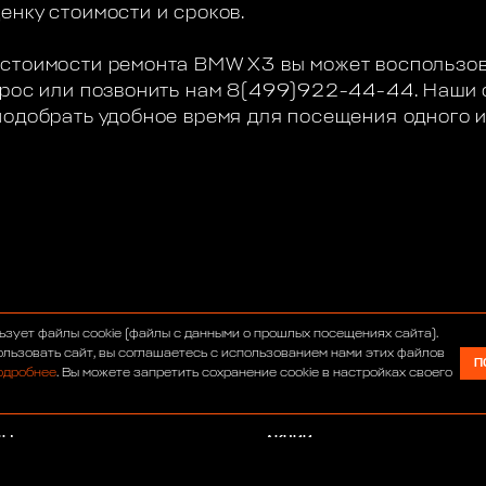
енку стоимости и сроков.
 стоимости ремонта BMW X3 вы может воспользо
апрос или позвонить нам 8(499)922-44-44. Наши
подобрать удобное время для посещения одного 
С
ИНТЕРНЕТ-МАГАЗИН
ьзует файлы cookie (файлы с данными о прошлых посещениях сайта).
УМ
СЕРВИС
льзовать сайт, вы соглашаетесь с использованием нами этих файлов
П
одробнее
. Вы можете запретить сохранение cookie в настройках своего
ОСТИ
ТЮНИНГ
АВТОСАЛОН
ДЫ
АКЦИИ
АНСИИ
ПАРТНЕРЫ