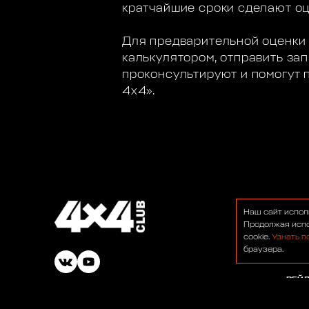
кратчайшие сроки сделают оц
Для предварительной оценки
калькулятором, отправить з
проконсультируют и помогут 
4х4».
О НА
Наш сайт испол
ФОР
Продолжая испо
cookie.
Узнать п
НОВ
браузера.
БАР
РЕЙ
© 1991-2026 ООО «Сервис 4х4»
ВАК