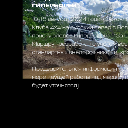
ГИПЕРБОРЕИ"
10-18 августа 2024 года состоял
Клуба 4х4 на русский север в Вол
поиску следов Гипербореи. - “За 
Маршрут разработан с учётом во
стандартных внедорожников и "кр
Предварительная информация по 
мере идущей работы над маршрут
будет уточнятся)