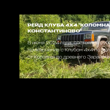
РЕЙД КЛУБА 4Х4 "КОЛОМНА
КОНСТАНТИНОВО"
8 июня 2024 года состоялся суб
приключение с Клубом 4х4 по пол
от Коломны до древнего Зарайска.