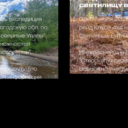
СВЯТИЛИЩУ 
ась экспедиция
06-07 июля 2024
огодскую обл. по
рейд Клуба 4х4 
Северные Увалы”.
Святилищу Вятич
зможностей
оссоверов".
Интереснейший д
"Старокалужскому
маршруту: (по
Возможно участие
ом информация