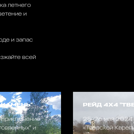
ка летнего
ветение и
оде и запас
езжайте всей
 КАМЕНЬ"
РЕЙД 4Х4 "ТВ
д-приключение
25-26 мая 2024 
товленных" и
«Тверской Карел