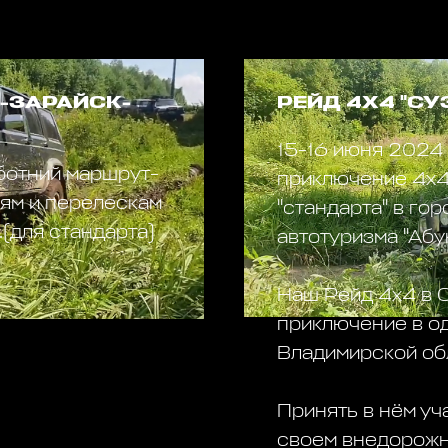
-ЗАРАЙСК-
РЕЙД 4Х4 "СУ
15-16 июня 2024 
ботний маршрут-
приключение 4х4 
ям и перелескам
"стандарта" в го
(для стандарта)
автотуризма "Абу
Наш Рейд 4х4 в С
приключение в о
Владимирской обл
Принять в нём у
своем внедорожн