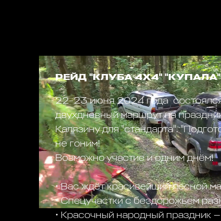
РЕЙД "КЛУБА 4Х4" "КУПАЛА"
22-23 июня 2024 года состоялс
двухдневный маршрут на праздник
Калязину для "стандарта". "Подго
не гоним!
Возможно участие и одним днём!
• Вас ждёт красивейший лесной м
• Спецучастки с бездорожьем раз
• Красочный народный праздник —