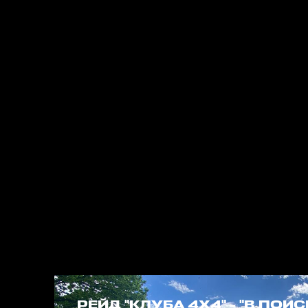
РЕЙД "КЛУБА 4Х4" - "В ПО