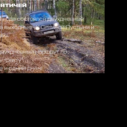
ВЯТИЧЕЙ
 года состоялся двухдневный
на выходные «К Оптиной Пустыни и
ей».
вухдневный маршрут по
 тракту".
 и одним днём!