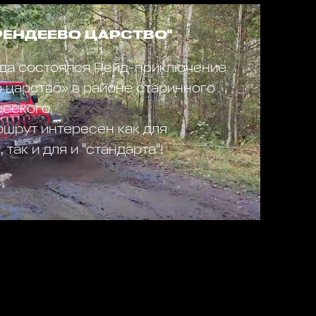
ЕРЕНДЕЕВО ЦАРСТВО"
да состоялся Рейд-приключение
 царство» в районе старинного
сского.
шрут интересен как для
 так и для и "стандарта"!