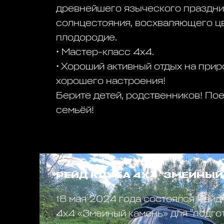
древнейшего языческого праздни
солнцестояния, восхваляющего ц
плодородие.
• Мастер-класс 4х4.
• Хороший активный отдых на прир
хорошего настроения!
Берите детей, родственников! По
семьёй!
РЕЙД КЛУБА 4Х4 "ЗМЕИНЫЙ
18 мая 2024 года состоялся Рей
4х4 «Змеиный камень» для "подго