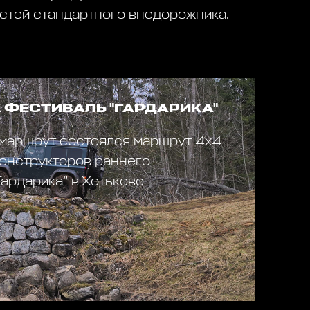
стей стандартного внедорожника.
А ФЕСТИВАЛЬ "ГАРДАРИКА"
 маршрут состоялся маршрут 4х4
конструкторов раннего
ардарика” в Хотьково