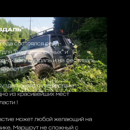
ЗДАЛЬ"
года состоялся рейд-
для "подготовленных" и
род-сказку Суздаль и на фестиваль
нафест"!
уздаль - это путешествие-
дно из красивейших мест
асти !
частие может любой желающий на
ике. Маршрут не сложный с