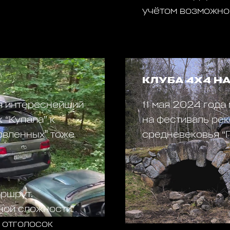
учётом возможно
КЛУБА 4Х4 Н
я интереснейший
11 мая 2024 года
 “Купала” к
на фестиваль ре
товленных" тоже
средневековья “Г
аршрут.
ной сложности.
 отголосок