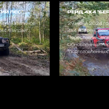
ИЙ ЛЕС"
РЕЙД 4Х4 "Б
 увлекательное
29 июня 2024 го
х4 “Валдай”.
4х4 «Берендеево
Переславля-Зале
Обновлённый мар
"подготовленных",