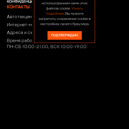
КОНФИДЕНЦИАЛЬНОСТИ
использованием нами этих
КОНТАКТЫ
файлов cookie.
Узнать
подробнее
. Вы можете
Автотехцентр:
8 (499) 922-44-44
запретить сохранение cookie в
настройках своего браузера.
Интернет-магазин:
+7 (916) 922-44-44
Адреса и схемы проезда
ПОДТВЕРЖДАЮ
Время работы автотехцентра:
ПН-СБ 10:00-21:00, ВСК 10:00-19:00
Время работы интернет-магазина:
ПН-ПТ 10:00-19:00
club4x4@club4x4.ru
shop@club4x4.ru
Работаем для вас:
33 года 2 месяца 23 дня
© 1991-2026 ООО «Сервис 4х4»