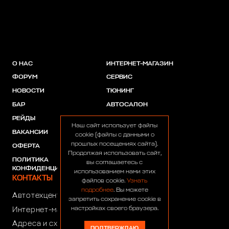
О НАС
ИНТЕРНЕТ-МАГАЗИН
ФОРУМ
СЕРВИС
НОВОСТИ
ТЮНИНГ
БАР
АВТОСАЛОН
РЕЙДЫ
АКЦИИ
Наш сайт использует файлы
ВАКАНСИИ
ПАРТНЕРЫ
cookie (файлы с данными о
прошлых посещениях сайта).
ОФЕРТА
Продолжая использовать сайт,
ПОЛИТИКА
вы соглашаетесь с
КОНФИДЕНЦИАЛЬНОСТИ
использованием нами этих
КОНТАКТЫ
файлов cookie.
Узнать
подробнее
. Вы можете
Автотехцентр:
8 (499) 922-44-44
запретить сохранение cookie в
настройках своего браузера.
Интернет-магазин:
+7 (916) 922-44-44
Адреса и схемы проезда
ПОДТВЕРЖДАЮ