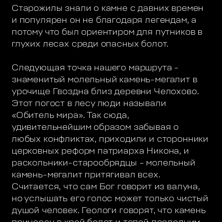
Старожилы знали о камне с давних времен
и популярен он не благодаря легендам, а
потому что был ориентиром для путников в
глухих лесах среди опасных болот.
Следующая точка нашего маршрута -
знаменитый молельный камень-мегалит в
урочище Гвоздна близ деревни Челохово.
Этот погост в лесу люди называли
«Обитель мира». Так сюда,
удивительнейшим образом забывая о
любых конфликтах, приходили и сторонники
церковных реформ патриарха Никона, и
раскольники-старообрядцы – молельный
камень-мегалит притягивал всех.
Считается, что сам Бог говорит из валуна,
но услышать его голос может только чистый
душой человек. Геологи говорят, что камень