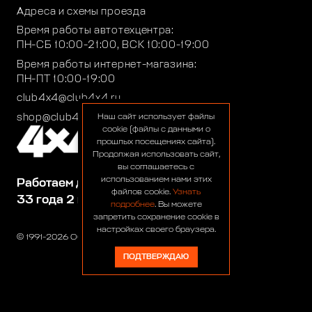
Адреса и схемы проезда
Время работы автотехцентра:
ПН-СБ 10:00-21:00, ВСК 10:00-19:00
Время работы интернет-магазина:
ПН-ПТ 10:00-19:00
club4x4@club4x4.ru
shop@club4x4.ru
Наш сайт использует файлы
cookie (файлы с данными о
прошлых посещениях сайта).
Продолжая использовать сайт,
вы соглашаетесь с
использованием нами этих
Работаем для вас:
файлов cookie.
Узнать
33 года 2 месяца 23 дня
подробнее
. Вы можете
запретить сохранение cookie в
настройках своего браузера.
© 1991-2026 ООО «Сервис 4х4»
ПОДТВЕРЖДАЮ