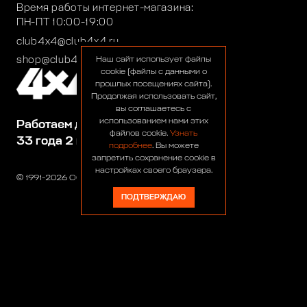
Время работы интернет-магазина:
ПН-ПТ 10:00-19:00
club4x4@club4x4.ru
shop@club4x4.ru
Наш сайт использует файлы
cookie (файлы с данными о
прошлых посещениях сайта).
Продолжая использовать сайт,
вы соглашаетесь с
использованием нами этих
Работаем для вас:
файлов cookie.
Узнать
33 года 2 месяца 22 дня
подробнее
. Вы можете
запретить сохранение cookie в
настройках своего браузера.
© 1991-2026 ООО «Сервис 4х4»
ПОДТВЕРЖДАЮ