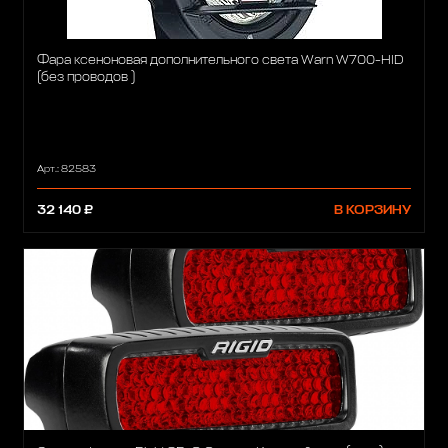
Фара ксеноновая дополнительного света Warn W700-HID
(без проводов )
Арт.: 82583
32 140 ₽
В КОРЗИНУ