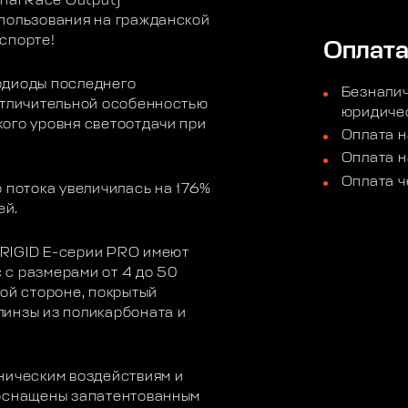
nal Race Output)
спользования на гражданской
спорте!
Оплат
одиоды последнего
Безналич
отличительной особенностью
юридичес
ого уровня светоотдачи при
Оплата н
Оплата н
Оплата ч
 потока увеличилась на 176%
ей.
RIGID E-серии PRO имеют
 с размерами от 4 до 50
вой стороне, покрытый
линзы из поликарбоната и
ническим воздействиям и
 оснащены запатентованным