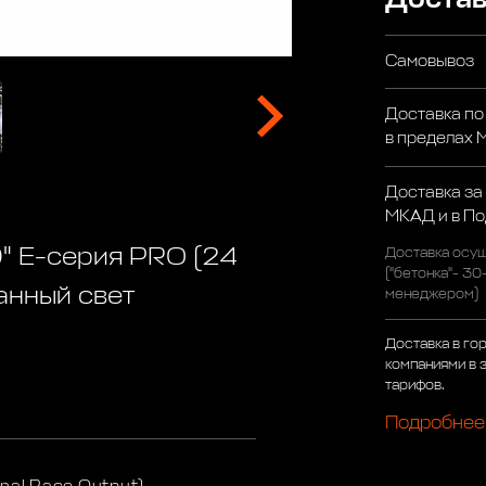
Самовывоз
Доставка по
в пределах
Доставка за
МКАД и в П
0" Е-серия PRO (24
Доставка осущ
("бетонка"- 30
анный свет
менеджером)
Доставка в го
компаниями в 
тарифов.
Подробнее