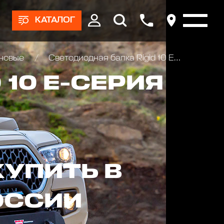
КАТАЛОГ
оновые
Светодиодная балка Rigid 10 Е-серия PRO (24 светодиодов) - Комбинированный свет (Водительский/Дальний)
 10 Е-СЕРИЯ
КУПИТЬ В
ОССИИ