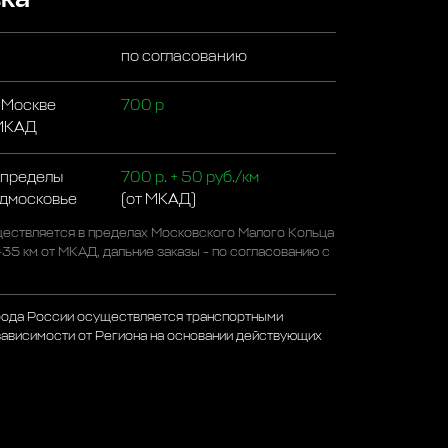
по согласованию
 Москве
700 р
 МКАД
 пределы
700 р. + 50 руб./км
одмосковье
(от МКАД)
ествляется в пределах Московского Малого Кольца
-35 км от МКАД, дальние заказы - по согласованию с
рода России осуществляется транспортными
зависимости от Региона на основании действующих