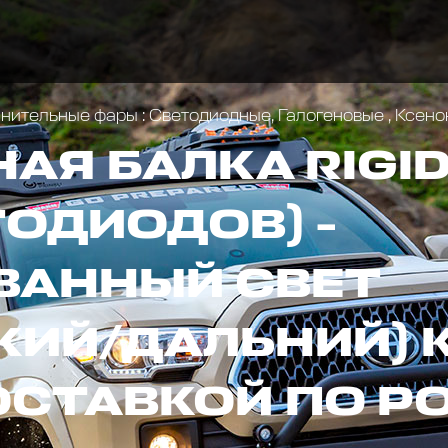
ительные фары : Светодиодные, Галогеновые , Ксен
Я БАЛКА RIGID
ТОДИОДОВ) -
ВАННЫЙ СВЕТ
КИЙ/ДАЛЬНИЙ) 
ОСТАВКОЙ ПО Р