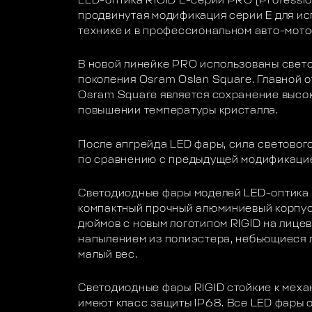
LED-оптика RIGID E-серии PRO (Professio
продвинутая модификация серии E для и
технике и в профессиональном авто-мото
В новой линейке PRO использованы свет
поколения Osram Oslan Square. Главной 
Osram Square является сохранение высок
повышении температуры кристалла.
После апгрейда LED фары, сила светового
по сравнению с предыдущей модификаци
Светодиодные фары моделей LED-оптика 
компактный прочный алюминиевый корпус
дюймов с новым логотипом RIGID на лице
напылением из полиэстера, небьющиеся 
малый вес.
Светодиодные фары RIGID стойкие к меха
имеют класс защиты IP68. Все LED фары