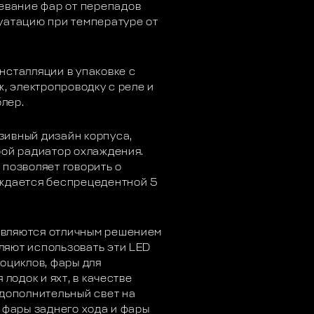
вание фар от перепадов
уатацию при температуре от
нсталляции в упаковке с
ж, электропроводку с реле и
лер.
зивный дизайн корпуса,
бой радиатор охлаждения.
 позволяет говорить о
рждается беспрецедентной 5
являются отличным решением
ляют использовать эти LED
оциклов, фары для
 лодок и яхт, в качестве
 дополнительный свет на
 фары заднего хода и фары