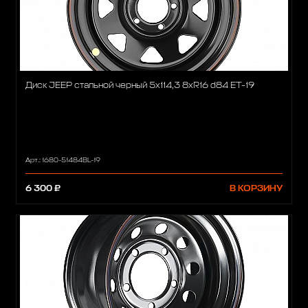
Диск JEEP стальной черный 5х114,3 8xR16 d84 ET-19
Арт.: 1680-51484BL-19
6 300 ₽
В КОРЗИНУ