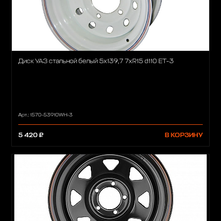
Диск УАЗ стальной белый 5x139,7 7xR15 d110 ET-3
Арт.: 1570-53910WH-3
5 420 ₽
В КОРЗИНУ