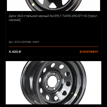
Диск УАЗ стальной черный 5x139,7 7xR15 d110 ET+10 (треуг.
мелкий)
Арт.: 1570-53910BL+10A17
5 420 ₽
В КОРЗИНУ