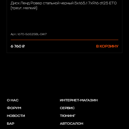
Диск Ленд Ровер стальной черный 5x165.1 7xR16 d125 ET0
(треуг. мелкий)
Арт.: 1670-56525BL-0A17
6 760 ₽
В КОРЗИНУ
О НАС
ИНТЕРНЕТ-МАГАЗИН
ФОРУМ
СЕРВИС
НОВОСТИ
ТЮНИНГ
БАР
АВТОСАЛОН