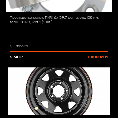
Проставки колесные РИФ 6x139.7, центр. отв. 108 мм,
толщ. 30 мм, 12x1.5 (2 шт.)
Арт.: JD03451
6 740 ₽
В КОРЗИНУ