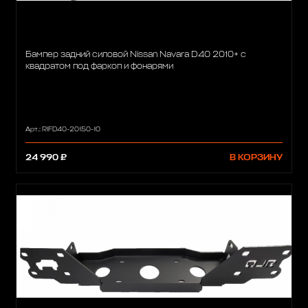
Бампер задний силовой Nissan Navara D40 2010+ с
квадратом под фаркоп и фонарями
Арт.: RIFD40-20150-10
24 990 ₽
В КОРЗИНУ