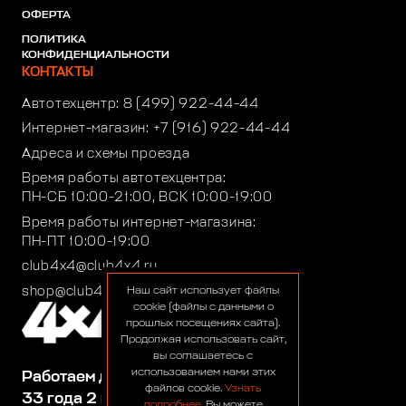
ОФЕРТА
ПОЛИТИКА
КОНФИДЕНЦИАЛЬНОСТИ
КОНТАКТЫ
Автотехцентр:
8 (499) 922-44-44
Интернет-магазин:
+7 (916) 922-44-44
Адреса и схемы проезда
Время работы автотехцентра:
ПН-СБ 10:00-21:00, ВСК 10:00-19:00
Время работы интернет-магазина:
ПН-ПТ 10:00-19:00
club4x4@club4x4.ru
shop@club4x4.ru
Наш сайт использует файлы
cookie (файлы с данными о
прошлых посещениях сайта).
Продолжая использовать сайт,
вы соглашаетесь с
использованием нами этих
Работаем для вас:
файлов cookie.
Узнать
33 года 2 месяца 26 дней
подробнее
. Вы можете