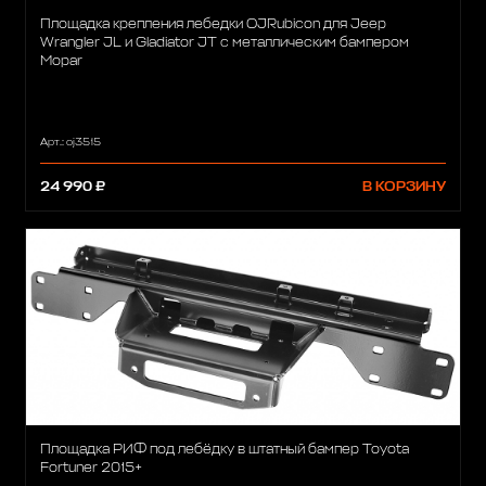
Площадка крепления лебедки OJRubicon для Jeep
Wrangler JL и Gladiator JT с металлическим бампером
Mopar
Арт.: oj3515
24 990 ₽
В КОРЗИНУ
Площадка РИФ под лебёдку в штатный бампер Toyota
Fortuner 2015+